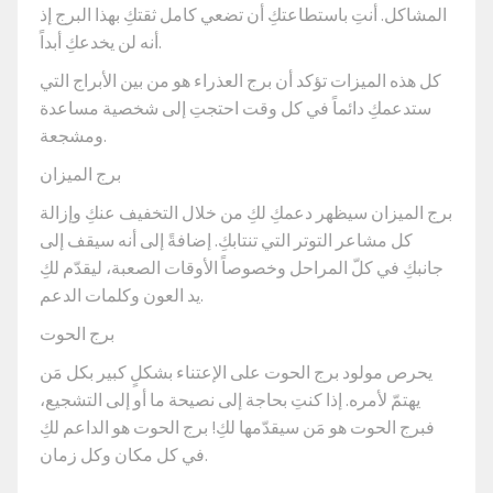
المشاكل. أنتِ باستطاعتكِ أن تضعي كامل ثقتكِ بهذا البرج إذ
أنه لن يخدعكِ أبداً.
كل هذه الميزات تؤكد أن برج العذراء هو من بين الأبراج التي
ستدعمكِ دائماً في كل وقت احتجتِ إلى شخصية مساعدة
ومشجعة.
برج الميزان
برج الميزان سيظهر دعمكِ لكِ من خلال التخفيف عنكِ وإزالة
كل مشاعر التوتر التي تنتابكِ. إضافةً إلى أنه سيقف إلى
جانبكِ في كلّ المراحل وخصوصاً الأوقات الصعبة، ليقدّم لكِ
يد العون وكلمات الدعم.
برج الحوت
يحرص مولود برج الحوت على الإعتناء بشكلٍ كبير بكل مَن
يهتمّ لأمره. إذا كنتِ بحاجة إلى نصيحة ما أو إلى التشجيع،
فبرج الحوت هو مَن سيقدّمها لكِ! برج الحوت هو الداعم لكِ
في كل مكان وكل زمان.