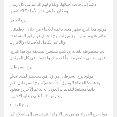
دائماً إلى جانب أحبائها، وتقدّم لهم الدعم في كل زمان
ومكان. ما هي هذه الأبراج؟ اكتشفيها.
برج الحمل
مولود هذا البرج يظهر مدى دعمه للأحباء من خلال الإطمئنان
الدائم عليهم. ومن أبرز ميزات برج الحمل هو توفير المساعدة
والدعم الكامل للأصدقاء والأقارب.
أنتِ محظوظة للغاية إن كنتِ تتمتّعين بصديقة من هذا البرج،
فهي ستبقى حاضرة دائماً لخدمتكِ ولدعمكِ في كل المراحل.
برج السرطان
مولود برج السرطان هو أوّل مَن سيحضر لمساعدتكِ
ودعمكِ! العطاء لا يفارق أبداً شخصيّة برج السرطان، فهو
دائماً مستعدّ لتقديم يد العون. إنه يدعم الآخرين معنوياً
ويحرص دائماً على رعاية الآخرين.
برج العذراء
مولد برج العذراء هو من بين الأبراج التي تسعى إلى إصلاح كل