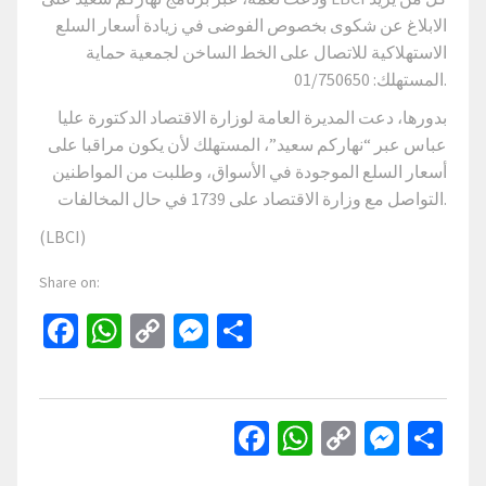
الابلاغ عن شكوى بخصوص الفوضى في زيادة أسعار السلع
الاستهلاكية للاتصال على الخط الساخن لجمعية حماية
المستهلك: 01/750650.
بدورها، دعت المديرة العامة لوزارة الاقتصاد الدكتورة عليا
عباس عبر “نهاركم سعيد”، المستهلك لأن يكون مراقبا على
أسعار السلع الموجودة في الأسواق، وطلبت من المواطنين
التواصل مع وزارة الاقتصاد على 1739 في حال المخالفات.
(LBCI)
Share on:
Facebook
WhatsApp
Copy
Messenger
Share
Link
Facebook
WhatsApp
Copy
Mess
Sh
Link