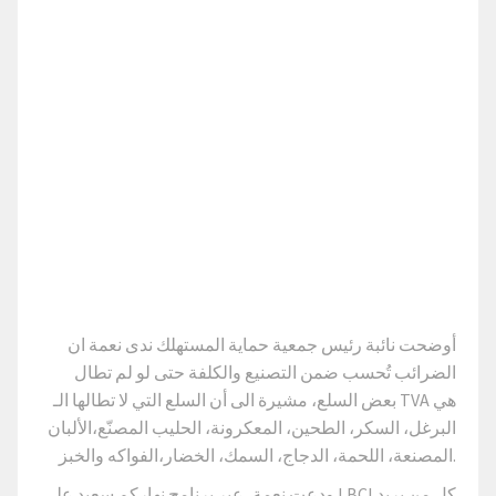
أوضحت نائبة رئيس جمعية حماية المستهلك ندى نعمة ان
الضرائب تُحسب ضمن التصنيع والكلفة حتى لو لم تطال
بعض السلع، مشيرة الى أن السلع التي لا تطالها الـ TVA هي
البرغل، السكر، الطحين، المعكرونة، الحليب المصنّع،الألبان
المصنعة، اللحمة، الدجاج، السمك، الخضار،الفواكه والخبز.
ودعت نعمة، عبر برنامج نهاركم سعيد ​على LBCI كل من يريد